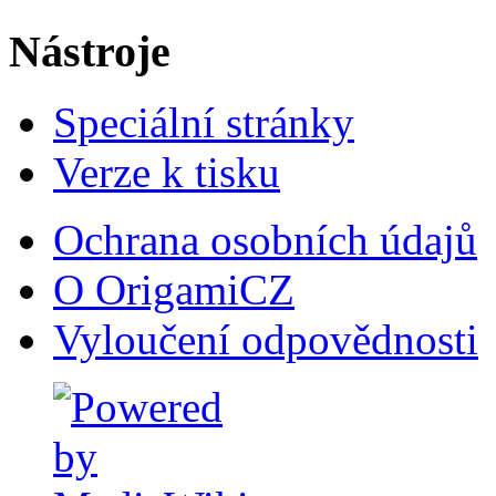
Nástroje
Speciální stránky
Verze k tisku
Ochrana osobních údajů
O OrigamiCZ
Vyloučení odpovědnosti