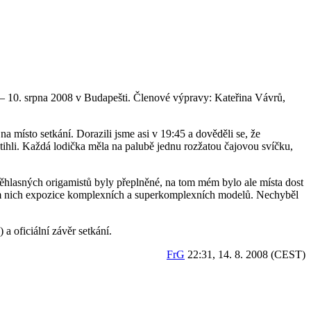
. – 10. srpna 2008 v Budapešti. Členové výpravy: Kateřina Vávrů,
a místo setkání. Dorazili jsme asi v 19:45 a dověděli se, že
tihli. Každá lodička měla na palubě jednu rozžatou čajovou svíčku,
hlasných origamistů byly přeplněné, na tom mém bylo ale místa dost
olem nich expozice komplexních a superkomplexních modelů. Nechyběl
) a oficiální závěr setkání.
FrG
22:31, 14. 8. 2008 (CEST)