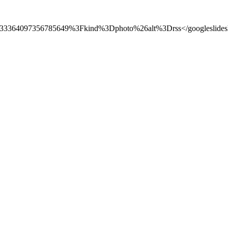
233364097356785649%3Fkind%3Dphoto%26alt%3Drss</googleslide