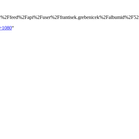
a%2Ffeed%2Fapi%2Fuser%2Ffrantisek.grebenicek%2Falbumid%2F5
d=1080
“