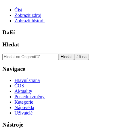
Číst
Zobrazit zdroj
Zobrazit historii
Další
Hledat
Navigace
Hlavní strana
ČOS
Aktuality
Poslední změny
Kategorie
Nápověda
Uživatelé
Nástroje