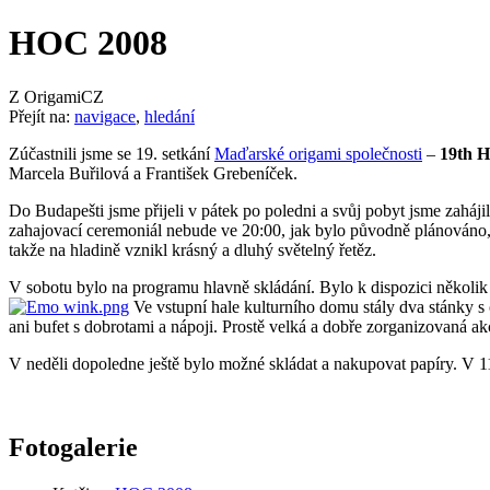
HOC 2008
Z OrigamiCZ
Přejít na:
navigace
,
hledání
Zúčastnili jsme se 19. setkání
Maďarské origami společnosti
–
19th H
Marcela Buřilová a František Grebeníček.
Do Budapešti jsme přijeli v pátek po poledni a svůj pobyt jsme zaháji
zahajovací ceremoniál nebude ve 20:00, jak bylo původně plánováno, a
takže na hladině vznikl krásný a dluhý světelný řetěz.
V sobotu bylo na programu hlavně skládání. Bylo k dispozici několi
Ve vstupní hale kulturního domu stály dva stánky s
ani bufet s dobrotami a nápoji. Prostě velká a dobře zorganizovaná ak
V neděli dopoledne ještě bylo možné skládat a nakupovat papíry. V 
Fotogalerie