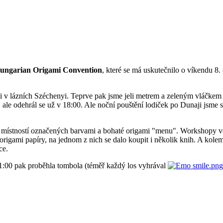
ungarian Origami Convention
, které se má uskutečnilo o víkendu 8
li v lázních Széchenyi. Teprve pak jsme jeli metrem a zeleným vláčkem n
le odehrál se už v 18:00. Ale noční pouštění lodiček po Dunaji jsme s
k místností označených barvami a bohaté origami "menu". Workshopy vě
 origami papíry, na jednom z nich se dalo koupit i několik knih. A k
ce.
11:00 pak proběhla tombola (téměř každý los vyhrával